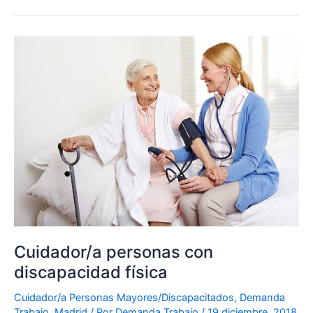
Cuidador/a
personas
con
discapacidad
física
Cuidador/a personas con
discapacidad física
Cuidador/a Personas Mayores/Discapacitados
,
Demanda
Trabajo
,
Madrid
/ Por
Demanda Trabajo
/
19 diciembre, 2018