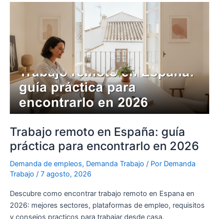
Trabajo
remoto
en
España:
guía
práctica
para
encontrarlo
en
2026
Trabajo remoto en España: guía
práctica para encontrarlo en 2026
Demanda de empleos
,
Demanda Trabajo
/ Por
Demanda
Trabajo
/
7 agosto, 2026
Descubre como encontrar trabajo remoto en Espana en
2026: mejores sectores, plataformas de empleo, requisitos
y consejos practicos para trabajar desde casa.