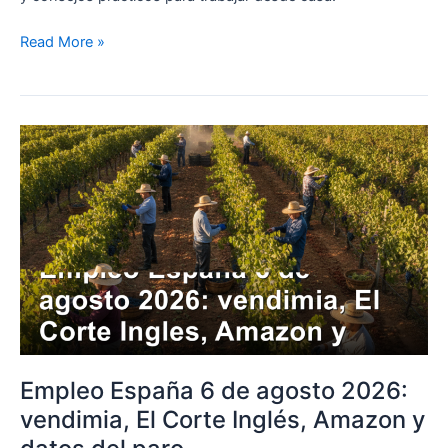
Read More »
Empleo
España
6
de
agosto
2026:
vendimia,
El
Corte
Inglés,
Amazon
Empleo España 6 de agosto 2026:
y
vendimia, El Corte Inglés, Amazon y
datos