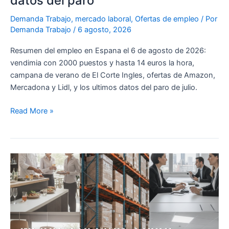
datos del paro
del
paro
Demanda Trabajo
,
mercado laboral
,
Ofertas de empleo
/ Por
Demanda Trabajo
/
6 agosto, 2026
Resumen del empleo en Espana el 6 de agosto de 2026:
vendimia con 2000 puestos y hasta 14 euros la hora,
campana de verano de El Corte Ingles, ofertas de Amazon,
Mercadona y Lidl, y los ultimos datos del paro de julio.
Read More »
Mejores
Sectores
para
Trabajar
en
España