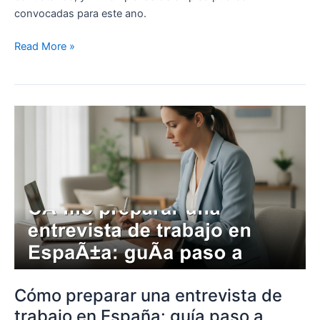
convocadas para este ano.
Read More »
Cómo
preparar
una
entrevista
de
trabajo
en
España:
guía
paso
a
Cómo preparar una entrevista de
paso
trabajo en España: guía paso a