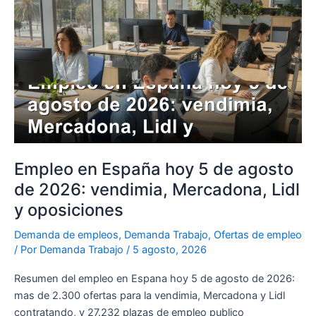
en
España
hoy
5
de
agosto
de
2026:
vendimia,
Mercadona,
Empleo en España hoy 5 de agosto
Lidl
de 2026: vendimia, Mercadona, Lidl
y
y oposiciones
oposiciones
Demanda de empleos
,
Demanda Trabajo
,
Ofertas de empleo
/ Por
Demanda Trabajo
/
5 agosto, 2026
Resumen del empleo en Espana hoy 5 de agosto de 2026:
mas de 2.300 ofertas para la vendimia, Mercadona y Lidl
contratando, y 27.232 plazas de empleo publico