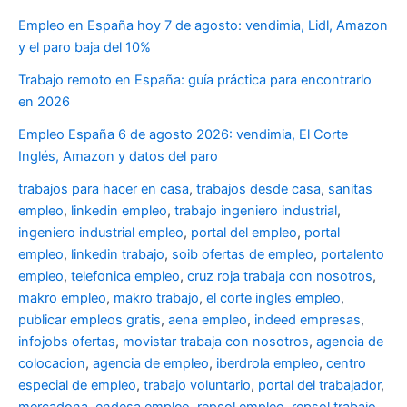
Empleo en España hoy 7 de agosto: vendimia, Lidl, Amazon
y el paro baja del 10%
Trabajo remoto en España: guía práctica para encontrarlo
en 2026
Empleo España 6 de agosto 2026: vendimia, El Corte
Inglés, Amazon y datos del paro
trabajos para hacer en casa
,
trabajos desde casa
,
sanitas
empleo
,
linkedin empleo
,
trabajo ingeniero industrial
,
ingeniero industrial empleo
,
portal del empleo
,
portal
empleo
,
linkedin trabajo
,
soib ofertas de empleo
,
portalento
empleo
,
telefonica empleo
,
cruz roja trabaja con nosotros
,
makro empleo
,
makro trabajo
,
el corte ingles empleo
,
publicar empleos gratis
,
aena empleo
,
indeed empresas
,
infojobs ofertas
,
movistar trabaja con nosotros
,
agencia de
colocacion
,
agencia de empleo
,
iberdrola empleo
,
centro
especial de empleo
,
trabajo voluntario
,
portal del trabajador
,
mercadona
,
endesa empleo
,
repsol empleo
,
repsol trabajo
,