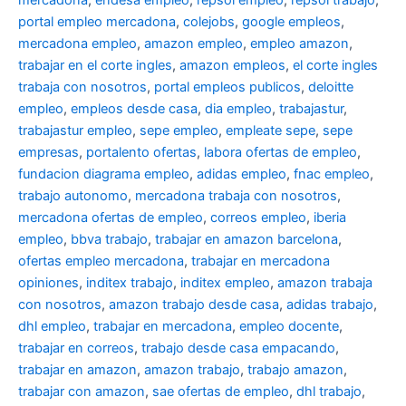
portal empleo mercadona
,
colejobs
,
google empleos
,
mercadona empleo
,
amazon empleo
,
empleo amazon
,
trabajar en el corte ingles
,
amazon empleos
,
el corte ingles
trabaja con nosotros
,
portal empleos publicos
,
deloitte
empleo
,
empleos desde casa
,
dia empleo
,
trabajastur
,
trabajastur empleo
,
sepe empleo
,
empleate sepe
,
sepe
empresas
,
portalento ofertas
,
labora ofertas de empleo
,
fundacion diagrama empleo
,
adidas empleo
,
fnac empleo
,
trabajo autonomo
,
mercadona trabaja con nosotros
,
mercadona ofertas de empleo
,
correos empleo
,
iberia
empleo
,
bbva trabajo
,
trabajar en amazon barcelona
,
ofertas empleo mercadona
,
trabajar en mercadona
opiniones
,
inditex trabajo
,
inditex empleo
,
amazon trabaja
con nosotros
,
amazon trabajo desde casa
,
adidas trabajo
,
dhl empleo
,
trabajar en mercadona
,
empleo docente
,
trabajar en correos
,
trabajo desde casa empacando
,
trabajar en amazon
,
amazon trabajo
,
trabajo amazon
,
trabajar con amazon
,
sae ofertas de empleo
,
dhl trabajo
,