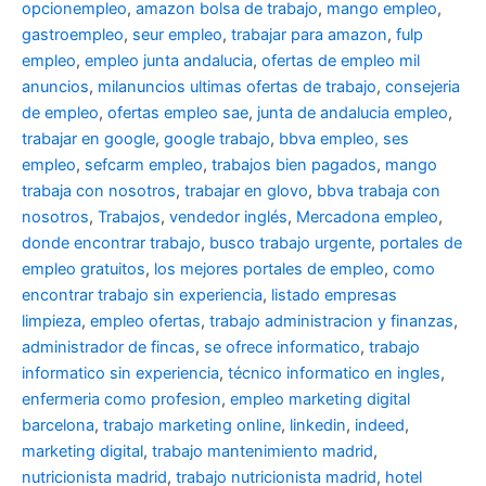
opcionempleo
,
amazon bolsa de trabajo
,
mango empleo
,
gastroempleo
,
seur empleo
,
trabajar para amazon
,
fulp
empleo
,
empleo junta andalucia
,
ofertas de empleo mil
anuncios
,
milanuncios ultimas ofertas de trabajo
,
consejeria
de empleo
,
ofertas empleo sae
,
junta de andalucia empleo
,
trabajar en google
,
google trabajo
,
bbva empleo, ses
empleo
,
sefcarm empleo
,
trabajos bien pagados
,
mango
trabaja con nosotros
,
trabajar en glovo
,
bbva trabaja con
nosotros
,
Trabajos
,
vendedor inglés
,
Mercadona empleo
,
donde encontrar trabajo
,
busco trabajo urgente
,
portales de
empleo gratuitos
,
los mejores portales de empleo
,
como
encontrar trabajo sin experiencia
,
listado empresas
limpieza
,
empleo ofertas
,
trabajo administracion y finanzas
,
administrador de fincas
,
se ofrece informatico
,
trabajo
informatico sin experiencia
,
técnico informatico en ingles
,
enfermeria como profesion
,
empleo marketing digital
barcelona
,
trabajo marketing online
,
linkedin
,
indeed
,
marketing digital
,
trabajo mantenimiento madrid
,
nutricionista madrid
,
trabajo nutricionista madrid
,
hotel