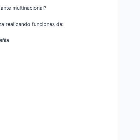
tante multinacional?
na realizando funciones de:
añía