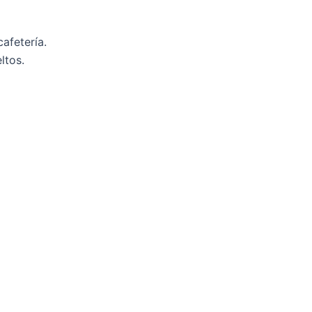
cafetería.
ltos.