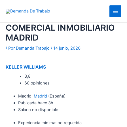
Ir
al
contenido
COMERCIAL INMOBILIARIO
MADRID
/ Por
Demanda Trabajo
/
14 junio, 2020
KELLER WILLIAMS
3,8
60 opiniones
Madrid,
Madrid
(España)
Publicada
hace 3h
Salario no disponible
Experiencia mínima: no requerida