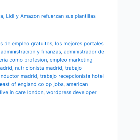
 Lidl y Amazon refuerzan sus plantillas
es de empleo gratuitos
,
los mejores portales
 administracion y finanzas
,
administrador de
eria como profesion
,
empleo marketing
adrid
,
nutricionista madrid
,
trabajo
onductor madrid
,
trabajo recepcionista hotel
east of england co op jobs
,
american
live in care london
,
wordpress developer