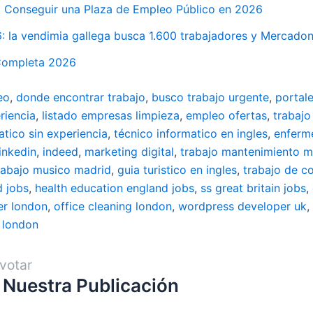
 Conseguir una Plaza de Empleo Público en 2026
la vendimia gallega busca 1.600 trabajadores y Mercadona,
 Completa 2026
eo
,
donde encontrar trabajo
,
busco trabajo urgente
,
portal
riencia
,
listado empresas limpieza
,
empleo ofertas
,
trabajo
atico sin experiencia
,
técnico informatico en ingles
,
enferm
linkedin
,
indeed
,
marketing digital
,
trabajo mantenimiento m
rabajo musico madrid
,
guia turistico en ingles
,
trabajo de c
d jobs
,
health education england jobs
,
ss great britain jobs
,
er london
,
office cleaning london
,
wordpress developer uk
,
 london
votar
 Nuestra Publicación