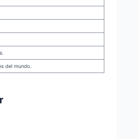
s.
es del mundo.
r