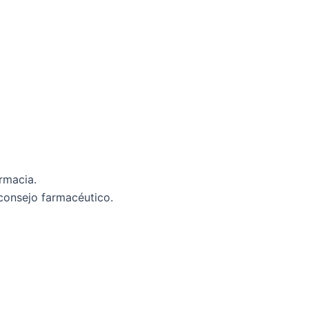
rmacia.
 consejo farmacéutico.