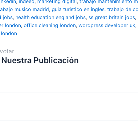
linkedin
,
indeed
,
marketing digital
,
trabajo mantenimiento m
rabajo musico madrid
,
guia turistico en ingles
,
trabajo de c
d jobs
,
health education england jobs
,
ss great britain jobs
,
er london
,
office cleaning london
,
wordpress developer uk
,
 london
votar
 Nuestra Publicación