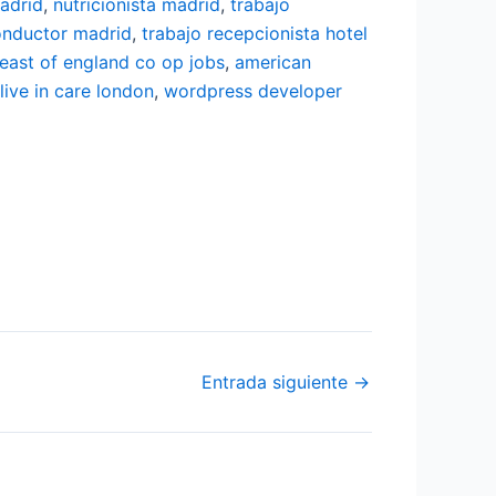
adrid
,
nutricionista madrid
,
trabajo
onductor madrid
,
trabajo recepcionista hotel
east of england co op jobs
,
american
live in care london
,
wordpress developer
Entrada siguiente
→