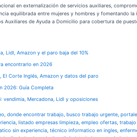
acional en externalización de servicios auxiliares, comprom
ncia equilibrada entre mujeres y hombres y fomentando la 
 Auxiliares de Ayuda a Domicilio para cobertura de puesto
, Lidl, Amazon y el paro baja del 10%
ra encontrarlo en 2026
 El Corte Inglés, Amazon y datos del paro
en 2026: Guía Completa
 vendimia, Mercadona, Lidl y oposiciones
eo
,
donde encontrar trabajo
,
busco trabajo urgente
,
portal
riencia
,
listado empresas limpieza
,
empleo ofertas
,
trabajo
atico sin experiencia
,
técnico informatico en ingles
,
enferm