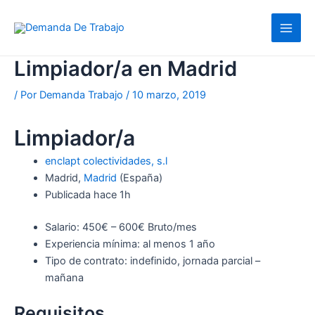
Ir
al
contenido
Limpiador/a en Madrid
/ Por
Demanda Trabajo
/
10 marzo, 2019
Limpiador/a
enclapt colectividades, s.l
Madrid,
Madrid
(España)
Publicada
hace 1h
Salario: 450€ – 600€ Bruto/mes
Experiencia mínima: al menos 1 año
Tipo de contrato: indefinido, jornada parcial –
mañana
Requisitos