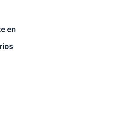
te en
rios