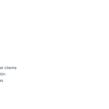
l cliente
ión
as