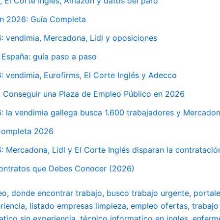
 El Corte Inglés, Amazon y datos del paro
en 2026: Guía Completa
 vendimia, Mercadona, Lidl y oposiciones
 España: guía paso a paso
vendimia, Eurofirms, El Corte Inglés y Adecco
 Conseguir una Plaza de Empleo Público en 2026
la vendimia gallega busca 1.600 trabajadores y Mercadona,
 Completa 2026
Mercadona, Lidl y El Corte Inglés disparan la contratación
Contratos que Debes Conocer (2026)
eo
,
donde encontrar trabajo
,
busco trabajo urgente
,
portal
riencia
,
listado empresas limpieza
,
empleo ofertas
,
trabajo
atico sin experiencia
,
técnico informatico en ingles
,
enferm