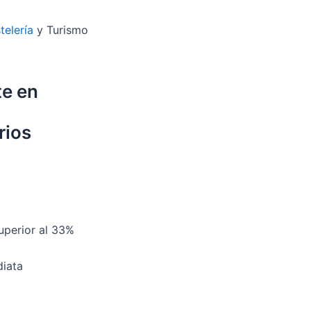
telería
y Turismo
te en
rios
uperior al 33%
diata