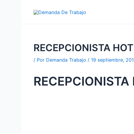
Ir
al
contenido
RECEPCIONISTA HO
/ Por
Demanda Trabajo
/
19 septiembre, 20
RECEPCIONISTA