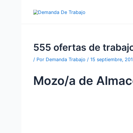
Ir
al
contenido
555 ofertas de trab
/ Por
Demanda Trabajo
/
15 septiembre, 20
Mozo/a de Almac