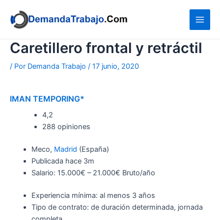
Ir
al
contenido
Caretillero frontal y retráctil
/ Por
Demanda Trabajo
/
17 junio, 2020
IMAN TEMPORING*
4,2
288 opiniones
Meco,
Madrid
(España)
Publicada
hace 3m
Salario: 15.000€ – 21.000€ Bruto/año
Experiencia mínima: al menos 3 años
Tipo de contrato: de duración determinada, jornada
completa