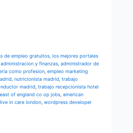
es de empleo gratuitos
,
los mejores portales
 administracion y finanzas
,
administrador de
eria como profesion
,
empleo marketing
adrid
,
nutricionista madrid
,
trabajo
onductor madrid
,
trabajo recepcionista hotel
east of england co op jobs
,
american
live in care london
,
wordpress developer