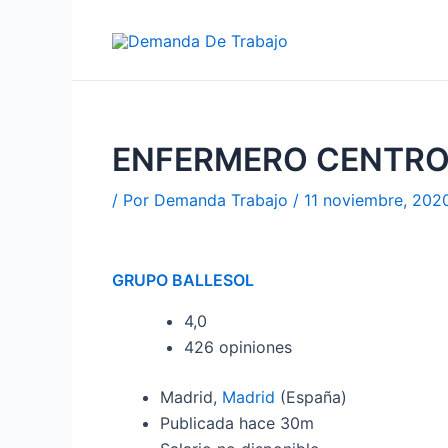
Ir
al
contenido
ENFERMERO CENTRO
/ Por
Demanda Trabajo
/
11 noviembre, 202
GRUPO BALLESOL
4,0
426 opiniones
Madrid,
Madrid
(España)
Publicada
hace 30m