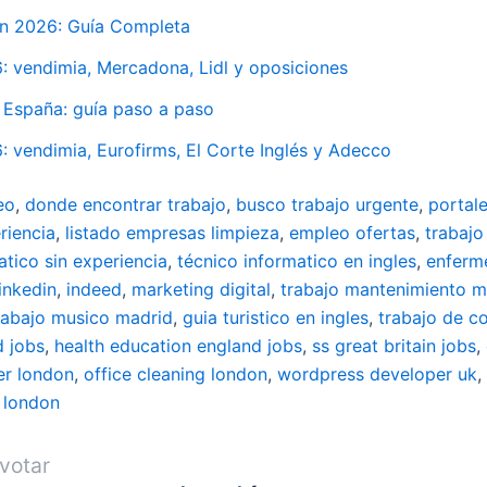
en 2026: Guía Completa
 vendimia, Mercadona, Lidl y oposiciones
 España: guía paso a paso
vendimia, Eurofirms, El Corte Inglés y Adecco
eo
,
donde encontrar trabajo
,
busco trabajo urgente
,
portal
riencia
,
listado empresas limpieza
,
empleo ofertas
,
trabajo
atico sin experiencia
,
técnico informatico en ingles
,
enferm
linkedin
,
indeed
,
marketing digital
,
trabajo mantenimiento m
rabajo musico madrid
,
guia turistico en ingles
,
trabajo de c
d jobs
,
health education england jobs
,
ss great britain jobs
,
er london
,
office cleaning london
,
wordpress developer uk
,
 london
votar