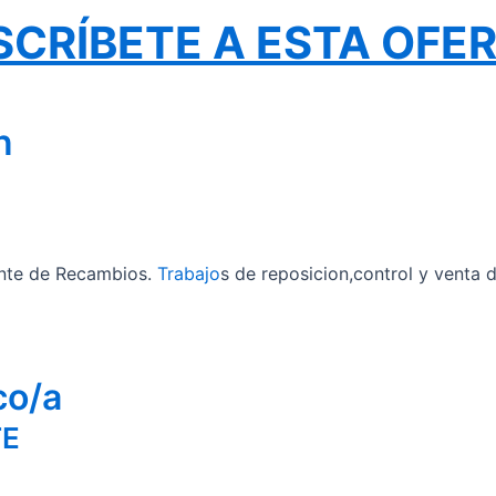
SCRÍBETE A ESTA OFE
n
nte de Recambios.
Trabajo
s de reposicion,control y venta 
co/a
TE