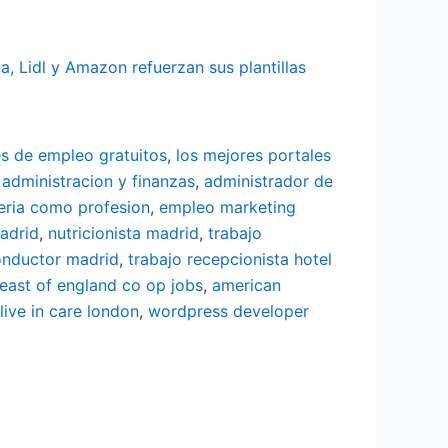
 Lidl y Amazon refuerzan sus plantillas
es de empleo gratuitos
,
los mejores portales
 administracion y finanzas
,
administrador de
eria como profesion
,
empleo marketing
adrid
,
nutricionista madrid
,
trabajo
onductor madrid
,
trabajo recepcionista hotel
east of england co op jobs
,
american
live in care london
,
wordpress developer