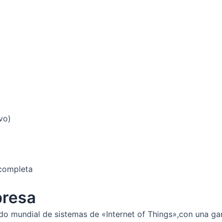
vo)
 completa
presa
ado mundial de sistemas de «Internet of Things»,con una g