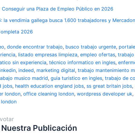
 Conseguir una Plaza de Empleo Público en 2026
la vendimia gallega busca 1.600 trabajadores y Mercadona,
 Completa 2026
eo
,
donde encontrar trabajo
,
busco trabajo urgente
,
portal
riencia
,
listado empresas limpieza
,
empleo ofertas
,
trabajo
atico sin experiencia
,
técnico informatico en ingles
,
enferm
linkedin
,
indeed
,
marketing digital
,
trabajo mantenimiento m
rabajo musico madrid
,
guia turistico en ingles
,
trabajo de c
d jobs
,
health education england jobs
,
ss great britain jobs
,
er london
,
office cleaning london
,
wordpress developer uk
,
 london
votar
 Nuestra Publicación