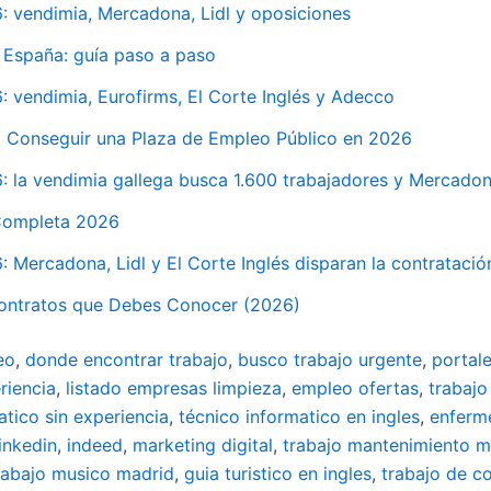
 vendimia, Mercadona, Lidl y oposiciones
 España: guía paso a paso
vendimia, Eurofirms, El Corte Inglés y Adecco
 Conseguir una Plaza de Empleo Público en 2026
la vendimia gallega busca 1.600 trabajadores y Mercadona,
 Completa 2026
Mercadona, Lidl y El Corte Inglés disparan la contratación
Contratos que Debes Conocer (2026)
eo
,
donde encontrar trabajo
,
busco trabajo urgente
,
portal
riencia
,
listado empresas limpieza
,
empleo ofertas
,
trabajo
atico sin experiencia
,
técnico informatico en ingles
,
enferm
linkedin
,
indeed
,
marketing digital
,
trabajo mantenimiento m
rabajo musico madrid
,
guia turistico en ingles
,
trabajo de c