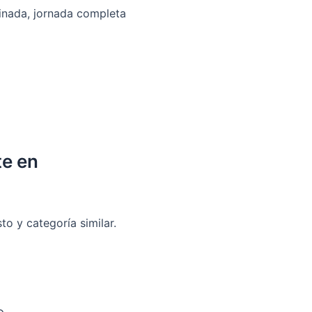
inada, jornada completa
te en
o y categoría similar.