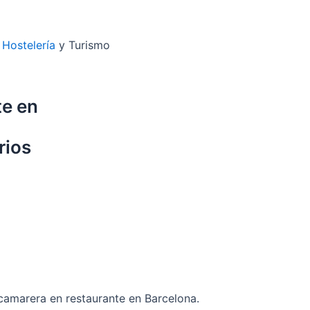
–
Hostelería
y Turismo
te en
rios
amarera en restaurante en Barcelona.